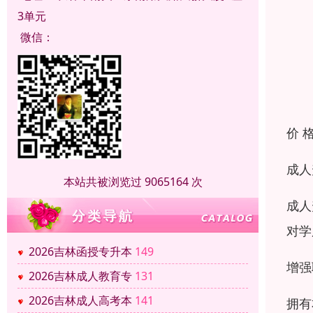
3单元
微信：
价 
成人
本站共被浏览过 9065164 次
成人
对学
2026吉林函授专升本
149
增强
2026吉林成人教育专
131
2026吉林成人高考本
141
拥有