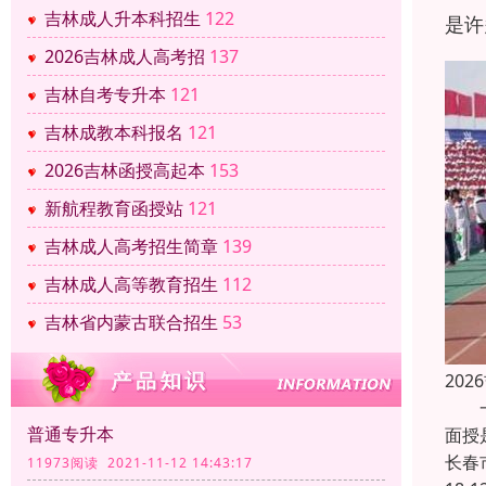
吉林成人升本科招生
122
是许
2026吉林成人高考招
137
吉林自考专升本
121
吉林成教本科报名
121
2026吉林函授高起本
153
新航程教育函授站
121
吉林成人高考招生简章
139
吉林成人高等教育招生
112
吉林省内蒙古联合招生
53
20
一、
普通专升本
面授
长春
11973阅读 2021-11-12 14:43:17