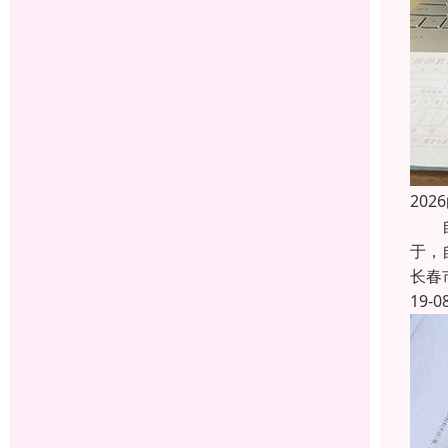
20
自考
于，
长春
19-0