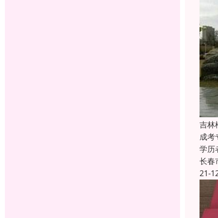
吉林
成考
学历
长春
21-1