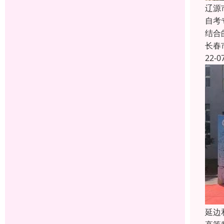
辽源
自考
结合
长春
22-0
延边