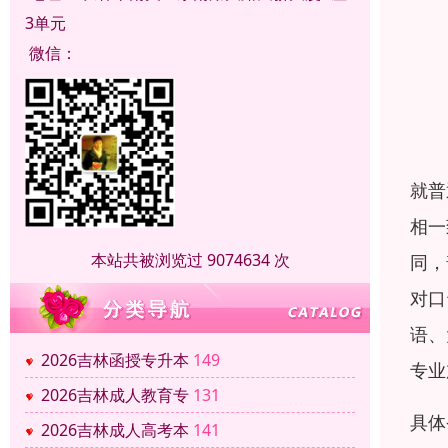
3单元
微信：
就普
相一
本站共被浏览过 9074634 次
同，
对口
语、
2026吉林函授专升本
149
专业
2026吉林成人教育专
131
具体
2026吉林成人高考本
141