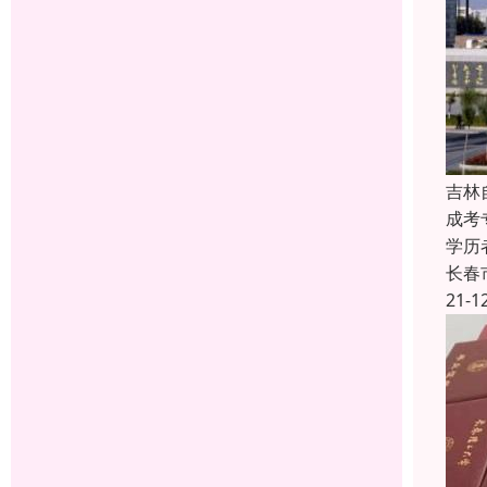
吉林
成考
学历
长春
21-1