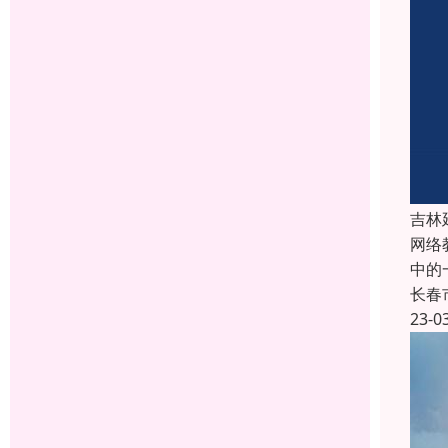
吉林
网络
中的
长春
23-0