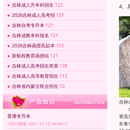
吉林成人升本科招生
122
4、
2026吉林成人高考招
137
吉林自考专升本
121
吉林成教本科报名
121
2026吉林函授高起本
153
新航程教育函授站
121
吉林成人高考招生简章
139
吉林成人高等教育招生
112
吉林省内蒙古联合招生
53
吉林
成人
普通专升本
更高
长春
12012阅读 2021-11-12 14:43:17