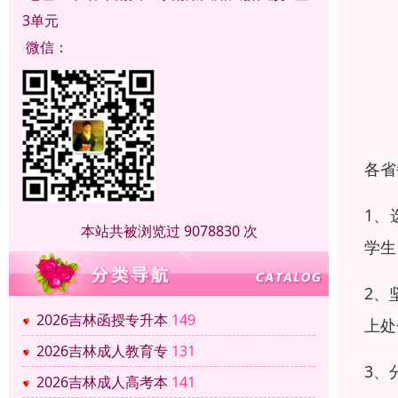
3单元
微信：
各省
1、
本站共被浏览过 9078830 次
学生
2、
2026吉林函授专升本
149
上处
2026吉林成人教育专
131
3、
2026吉林成人高考本
141