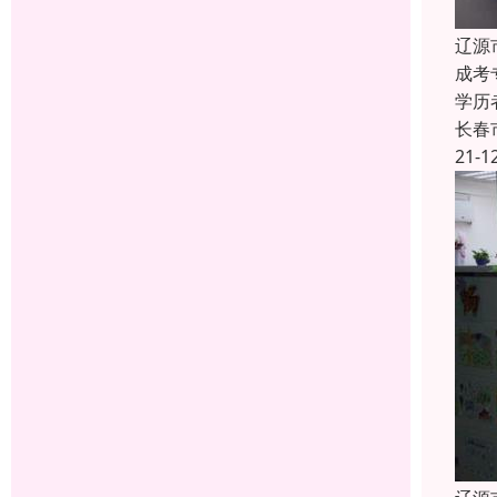
辽源
成考
学历
长春
21-1