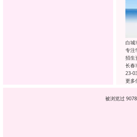
白城
专注
招生
长春
23-0
更多
被浏览过 907