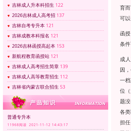
吉林成人升本科招生
122
育而
2026吉林成人高考招
137
可以
吉林自考专升本
121
函授
吉林成教本科报名
121
条件
2026吉林函授高起本
153
新航程教育函授站
121
成人
吉林成人高考招生简章
139
因，
吉林成人高等教育招生
112
一档
吉林省内蒙古联合招生
53
位（
题没
各类
普通专升本
担任
11968阅读 2021-11-12 14:43:17