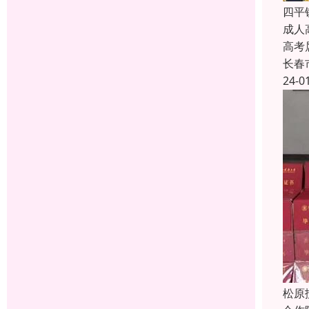
四平
成人
高考
长春
24-0
松原