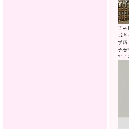
吉林
成考
学历
长春
21-1