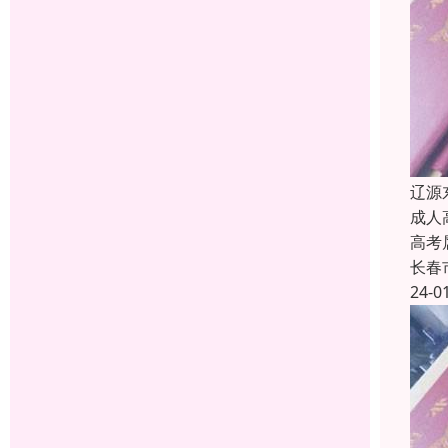
辽源
成人
高考
长春
24-0