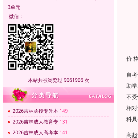
3单元
微信：
价 
自考
本站共被浏览过 9061906 次
助学
不受
相对
2026吉林函授专升本
149
科具
2026吉林成人教育专
131
2026吉林成人高考本
141
高起