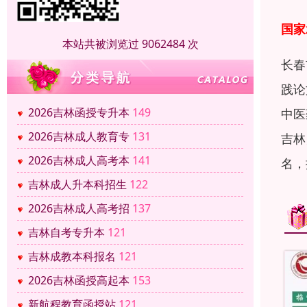
国家
本站共被浏览过 9062484 次
长春
践论
2026吉林函授专升本
149
中医
2026吉林成人教育专
131
吉林
2026吉林成人高考本
141
名，
吉林成人升本科招生
122
2026吉林成人高考招
137
吉林自考专升本
121
吉林成教本科报名
121
2026吉林函授高起本
153
新航程教育函授站
121