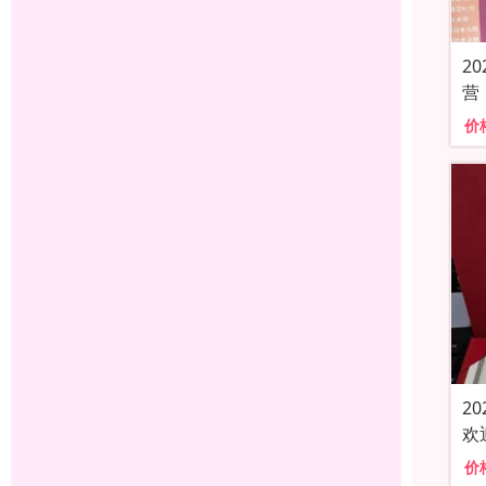
2
营
价
2
欢
价