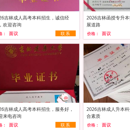
026吉林成人高考本科招生，诚信经
2026吉林函授专升
，欢迎咨询
展道路
面议
联系
面议
格：
价格：
026吉林成人高考本科招生，服务好，
2026吉林成人升本
迎来电咨询
合素质
面议
联系
面议
格：
价格：