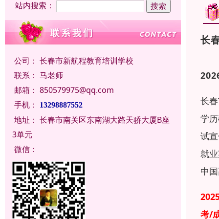
站内搜索：
长
公司：
长春市新航程教育培训学校
20
联系：
马老师
邮箱：
850579975@qq.com
长春
手机：
13298887552
学历
地址：
长春市南关区东南湖大路天骄大厦B座
3单元
试宣
微信：
就业
中国
20
考/