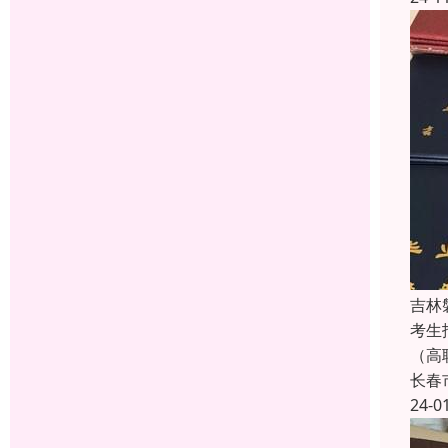
吉林
考生
（高
长春
24-0