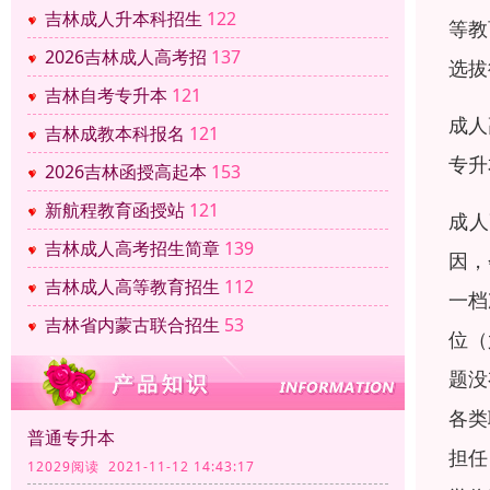
吉林成人升本科招生
122
等教
2026吉林成人高考招
137
选拔
吉林自考专升本
121
成人
吉林成教本科报名
121
专升
2026吉林函授高起本
153
新航程教育函授站
121
成人
吉林成人高考招生简章
139
因，
吉林成人高等教育招生
112
一档
吉林省内蒙古联合招生
53
位（
题没
各类
普通专升本
担任
12029阅读 2021-11-12 14:43:17