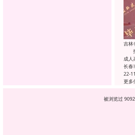
吉林
报考
成人
长春
22-1
更多
被浏览过 909