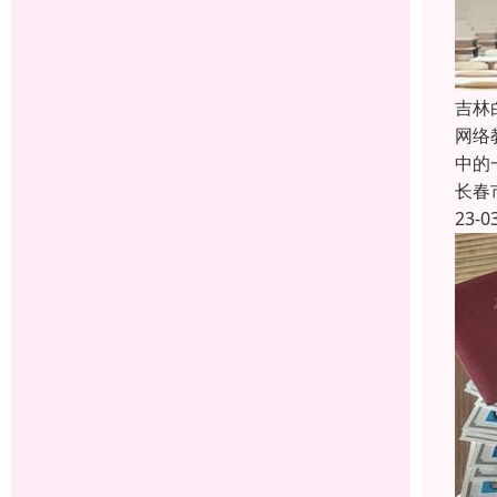
吉林
网络
中的
长春
23-0