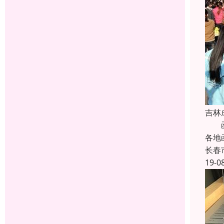
吉林
函授
各地
长春
19-0