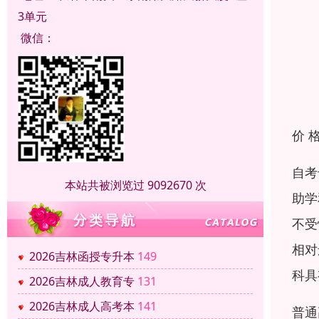
3单元
微信：
价 
自考
本站共被浏览过 9092670 次
助学
不受
相对
2026吉林函授专升本
149
科具
2026吉林成人教育专
131
2026吉林成人高考本
141
普通