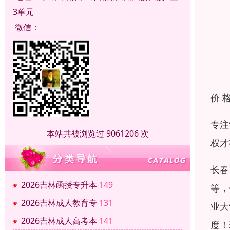
3单元
微信：
价 
专注
本站共被浏览过 9061206 次
权才
长春
2026吉林函授专升本
149
等，
2026吉林成人教育专
131
业大
2026吉林成人高考本
141
度！