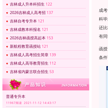
吉林成人升本科招生
122
成考
2026吉林成人高考招
137
科毕
吉林自考专升本
121
还比
吉林成教本科报名
121
有同
2026吉林函授高起本
153
新航程教育函授站
121
函授
吉林成人高考招生简章
139
条件
吉林成人高等教育招生
112
吉林省内蒙古联合招生
53
普通专升本
11967阅读 2021-11-12 14:43:17