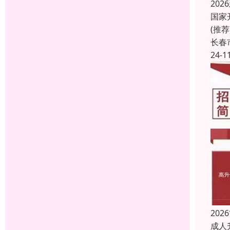
20
国家
(推
长春
24-1
20
成人