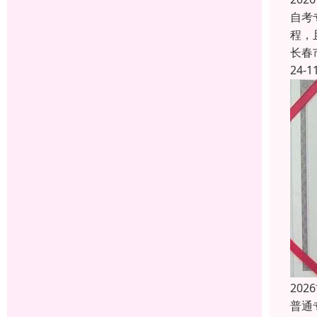
自考
程，
长春
24-1
20
普通