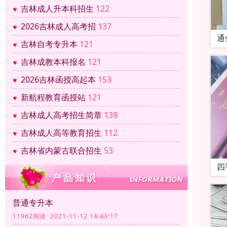
吉林成人升本科招生
122
2026吉林成人高考招
137
通
吉林自考专升本
121
吉林成教本科报名
121
2026吉林函授高起本
153
新航程教育函授站
121
吉林成人高考招生简章
139
吉林成人高等教育招生
112
吉林省内蒙古联合招生
53
四
普通专升本
11962阅读 2021-11-12 14:43:17