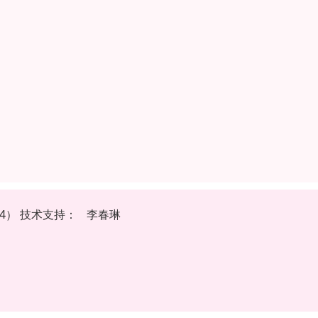
44）
技
术
支
持
：
李春琳