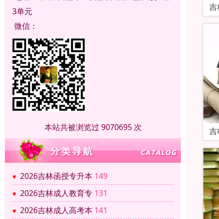
吉
3单元
微信：
本站共被浏览过 9070695 次
吉
2026吉林函授专升本
149
2026吉林成人教育专
131
2026吉林成人高考本
141