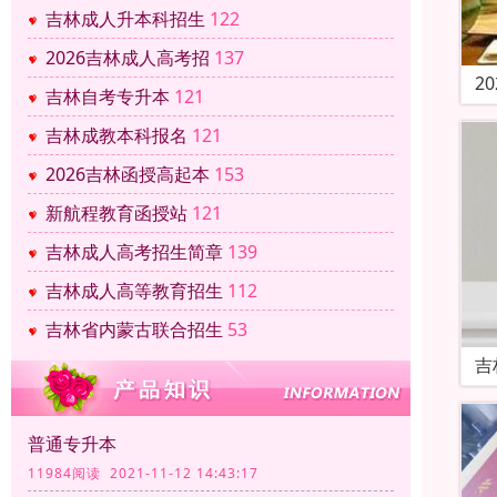
吉林成人升本科招生
122
2026吉林成人高考招
137
2
吉林自考专升本
121
吉林成教本科报名
121
2026吉林函授高起本
153
新航程教育函授站
121
吉林成人高考招生简章
139
吉林成人高等教育招生
112
吉林省内蒙古联合招生
53
吉
普通专升本
11984阅读 2021-11-12 14:43:17